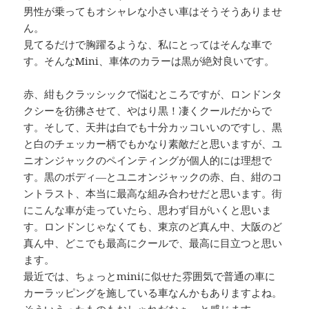
男性が乗ってもオシャレな小さい車はそうそうありませ
ん。
見てるだけで胸躍るような、私にとってはそんな車で
す。そんなMini、車体のカラーは黒が絶対良いです。
赤、紺もクラッシックで悩むところですが、ロンドンタ
クシーを彷彿させて、やはり黒！凄くクールだからで
す。そして、天井は白でも十分カッコいいのですし、黒
と白のチェッカー柄でもかなり素敵だと思いますが、ユ
ニオンジャックのペインティングが個人的には理想で
す。黒のボディ―とユニオンジャックの赤、白、紺のコ
ントラスト、本当に最高な組み合わせだと思います。街
にこんな車が走っていたら、思わず目がいくと思いま
す。ロンドンじゃなくても、東京のど真ん中、大阪のど
真ん中、どこでも最高にクールで、最高に目立つと思い
ます。
最近では、ちょっとminiに似せた雰囲気で普通の車に
カーラッピングを施している車なんかもありますよね。